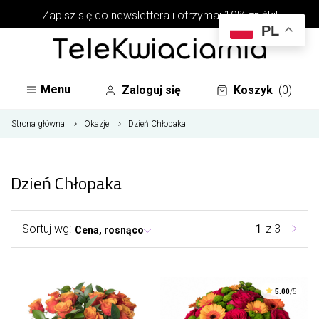
Zapisz się do newslettera i otrzymaj 10% zniżki!
PL
Menu
Zaloguj się
Koszyk
(0)
Strona główna
Okazje
Dzień Chłopaka
Dzień Chłopaka
Sortuj wg:
1
z
3
Cena, rosnąco
5.00
/5