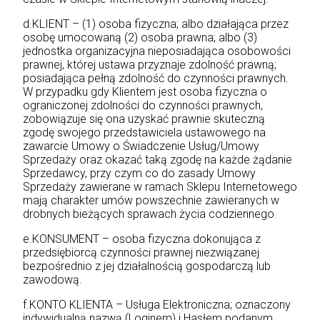
d.KLIENT – (1) osoba fizyczna; albo działająca przez
osobę umocowaną (2) osoba prawna; albo (3)
jednostka organizacyjna nieposiadająca osobowości
prawnej, której ustawa przyznaje zdolność prawną;
posiadająca pełną zdolność do czynności prawnych.
W przypadku gdy Klientem jest osoba fizyczna o
ograniczonej zdolności do czynności prawnych,
zobowiązuje się ona uzyskać prawnie skuteczną
zgodę swojego przedstawiciela ustawowego na
zawarcie Umowy o Świadczenie Usług/Umowy
Sprzedaży oraz okazać taką zgodę na każde żądanie
Sprzedawcy, przy czym co do zasady Umowy
Sprzedaży zawierane w ramach Sklepu Internetowego
mają charakter umów powszechnie zawieranych w
drobnych bieżących sprawach życia codziennego.
e.KONSUMENT – osoba fizyczna dokonująca z
przedsiębiorcą czynności prawnej niezwiązanej
bezpośrednio z jej działalnością gospodarczą lub
zawodową.
f.KONTO KLIENTA – Usługa Elektroniczna; oznaczony
indywidualną nazwą (Loginem) i Hasłem podanym