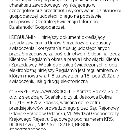
charakteru zawodowego, wynikającego w
szczególności z przedmiotu wykonywanej działalności
gospodarczej, udostępnionego na podstawie
przepisów o Centralnej Ewidencji i Informacji
Działalności Gospodarczej.
l.REGULAMIN – niniejszy dokument określający
zasady zawierania Umów Sprzedaży oraz zasady
świadczenia i korzystania z usług udostępnianych
przez Sprzedawcę za pośrednictwem Sklepu na rzecz
Klientów. Regulamin określa prawa i obowiązki Klienta
i Sprzedawcy. W zakresie usług świadczonych drogą
elektroniczną niniejszy Regulamin jest regulaminem, o
którym mowa w art. 8 ustawy z dnia 18 lipca 2002 r. o
świadczeniu usług drogą elektroniczną.
m.SPRZEDAWCA/WŁAŚCICIEL – Abrazo Polska Sp. z
o.o. z siedzibą w Gdańsku przy ul. Jaśkowa Dolina
11C/1B, 80-252 Gdańsk, wpisana do rejestru
przedsiębiorców prowadzonego przez Sąd Rejonowy
Gdańsk-Północ w Gdańsku, VII Wydział Gospodarczy
Krajowego Rejestru Sądowego pod numerem KRS:
0000914261, NIP: 9571137180, REGON: