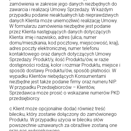
zamówienia w zakresie jego danych niezbędnych do
zawarcia i realizacji Umowy Sprzedaży. W każdym
przypadku podanie nieaktualnych lub nieprawdziwych
danych Klienta może uniemożliwić realizację Umowy.
W formularzu zamówienia niezbędne jest podanie
przez Klienta następujących danych dotyczących
Klienta: imię i nazwisko, adres (ulica, numer
domu/mieszkania, kod pocztowy, miejscowość, kraj),
adres poczty elektronicznej, numer telefonu
kontaktowego oraz danych dotyczących Umowy
Sprzedaży: Produkt/y, ilość Produktu/ów, w razie
dostępności rodzaj, kolor i rozmiar Produktu, miejsce i
sposób dostawy Produktu/ów, sposób płatności. W
wypadku Klientów niebędących Konsumentami
niezbędne jest także podanie firmy oraz numeru NIP.
W przypadku Przedsiębiorców – Klientów,
Sprzedawca może prosić o wskazanie numerów PKD
przedsiębiorcy.
c.Klient może opcjonalnie dodać również treść
bileciku, który zostanie dołączony do zamówionego
Produktu. W przypadku użycia w bileciku słów
powszechnie uznawanych za obraźliwe zostaną one
prze nas wykropkowane.