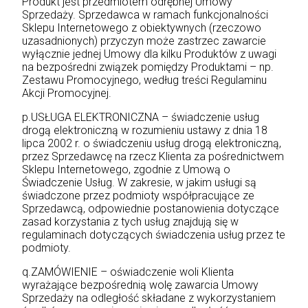
Produkt jest przedmiotem odrębnej Umowy
Sprzedaży. Sprzedawca w ramach funkcjonalności
Sklepu Internetowego z obiektywnych (rzeczowo
uzasadnionych) przyczyn może zastrzec zawarcie
wyłącznie jednej Umowy dla kilku Produktów z uwagi
na bezpośredni związek pomiędzy Produktami – np.
Zestawu Promocyjnego, według treści Regulaminu
Akcji Promocyjnej.
p.USŁUGA ELEKTRONICZNA – świadczenie usług
drogą elektroniczną w rozumieniu ustawy z dnia 18
lipca 2002 r. o świadczeniu usług drogą elektroniczną,
przez Sprzedawcę na rzecz Klienta za pośrednictwem
Sklepu Internetowego, zgodnie z Umową o
Świadczenie Usług. W zakresie, w jakim usługi są
świadczone przez podmioty współpracujące ze
Sprzedawcą, odpowiednie postanowienia dotyczące
zasad korzystania z tych usług znajdują się w
regulaminach dotyczących świadczenia usług przez te
podmioty.
q.ZAMÓWIENIE – oświadczenie woli Klienta
wyrażające bezpośrednią wolę zawarcia Umowy
Sprzedaży na odległość składane z wykorzystaniem