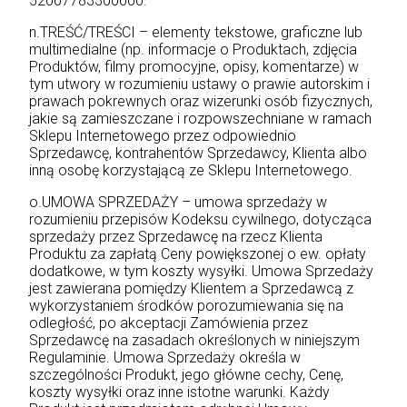
52007783300000.
n.TREŚĆ/TREŚCI – elementy tekstowe, graficzne lub
multimedialne (np. informacje o Produktach, zdjęcia
Produktów, filmy promocyjne, opisy, komentarze) w
tym utwory w rozumieniu ustawy o prawie autorskim i
prawach pokrewnych oraz wizerunki osób fizycznych,
jakie są zamieszczane i rozpowszechniane w ramach
Sklepu Internetowego przez odpowiednio
Sprzedawcę, kontrahentów Sprzedawcy, Klienta albo
inną osobę korzystającą ze Sklepu Internetowego.
o.UMOWA SPRZEDAŻY – umowa sprzedaży w
rozumieniu przepisów Kodeksu cywilnego, dotycząca
sprzedaży przez Sprzedawcę na rzecz Klienta
Produktu za zapłatą Ceny powiększonej o ew. opłaty
dodatkowe, w tym koszty wysyłki. Umowa Sprzedaży
jest zawierana pomiędzy Klientem a Sprzedawcą z
wykorzystaniem środków porozumiewania się na
odległość, po akceptacji Zamówienia przez
Sprzedawcę na zasadach określonych w niniejszym
Regulaminie. Umowa Sprzedaży określa w
szczególności Produkt, jego główne cechy, Cenę,
koszty wysyłki oraz inne istotne warunki. Każdy