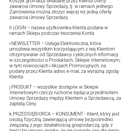
Koszyk gromadzi składane przez Klienta oferty
zawarcia Umowy Sprzedaży, tj. w ramach jednego
Zamówienia można złożyć więcej niż jedną ofertę
zawarcia Umowy Sprzedaży.
h.LOGIN – nazwa użytkownika Klienta podana w
ramach Sklepu podczas tworzenia Konta.
i.NEWSLETTER – Usługa Elektroniczna, która
umożliwia wszystkim korzystającym z niej Klientom
otrzymywanie od Sprzedawcy cyklicznych informacji
w szczególności o Produktach, Sklepie Internetowym,
w tym nowościach i Akcjach Promocyjnych, na
podany przez Klienta adres e-mail, za wyraźną zgodą
Klienta.
j.PRODUKT – wszystkie dostępne w Sklepie
Internetowym rzeczy ruchome będąca przedmiotem
Umowy Sprzedaży między Klientem a Sprzedawcą, za
zapłatą Ceny.
k.PRZEDSIĘBIORCA – KONSUMENT - Klient, który jest
osobą fizyczną zawierającą umowę bezpośrednio
związaną z jego działalnością gospodarczą, gdy z
treści tej umowy wynika, że nie posiada ona dla niego