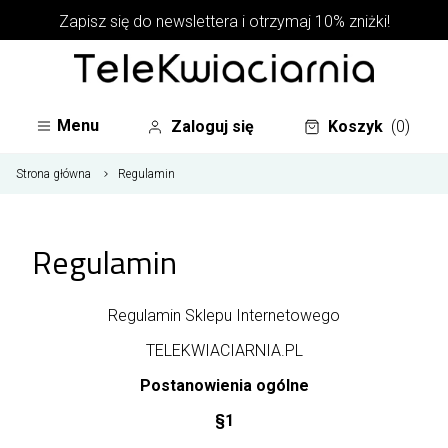
Zapisz się do newslettera i otrzymaj 10% zniżki!
Menu
Zaloguj się
Koszyk
(0)
Strona główna
Regulamin
Regulamin
Regulamin Sklepu Internetowego
TELEKWIACIARNIA.PL
Postanowienia ogólne
§1