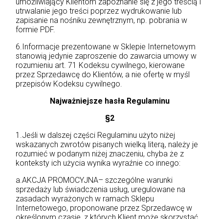
umożliwiający Klientom zapoznanie się z jego treścią i
utrwalanie jego treści poprzez wydrukowanie lub
zapisanie na nośniku zewnętrznym, np. pobrania w
formie PDF.
6.Informacje prezentowane w Sklepie Internetowym
stanowią jedynie zaproszenie do zawarcia umowy w
rozumieniu art. 71 Kodeksu cywilnego, kierowane
przez Sprzedawcę do Klientów, a nie ofertę w myśl
przepisów Kodeksu cywilnego.
Najważniejsze hasła Regulaminu
§2
1.Jeśli w dalszej części Regulaminu użyto niżej
wskazanych zwrotów pisanych wielką literą, należy je
rozumieć w podanym niżej znaczeniu, chyba że z
konteksty ich użycia wynika wyraźnie co innego:
a.AKCJA PROMOCYJNA– szczególne warunki
sprzedaży lub świadczenia usług, uregulowane na
zasadach wyrażonych w ramach Sklepu
Internetowego, proponowane przez Sprzedawcę w
określonym czasie, z których Klient może skorzystać