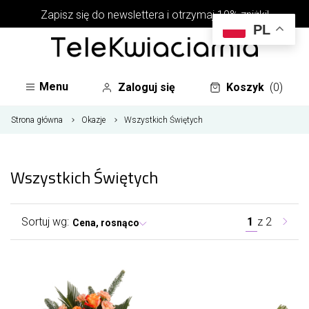
Zapisz się do newslettera i otrzymaj 10% zniżki!
PL
Menu
Zaloguj się
Koszyk
(0)
Strona główna
Okazje
Wszystkich Świętych
Wszystkich Świętych
Sortuj wg:
1
z
2
Cena, rosnąco