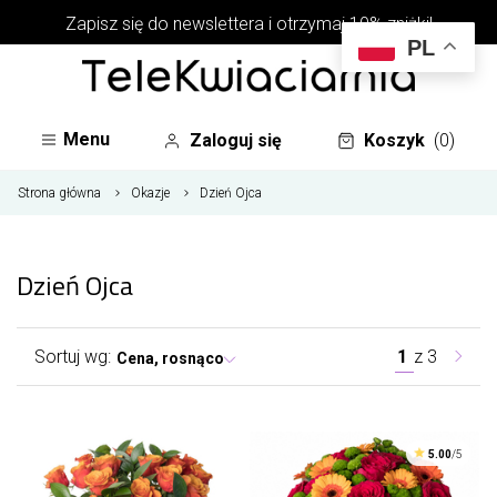
Zapisz się do newslettera i otrzymaj 10% zniżki!
PL
Menu
Zaloguj się
Koszyk
(0)
Strona główna
Okazje
Dzień Ojca
Dzień Ojca
Sortuj wg:
1
z
3
Cena, rosnąco
5.00
/5