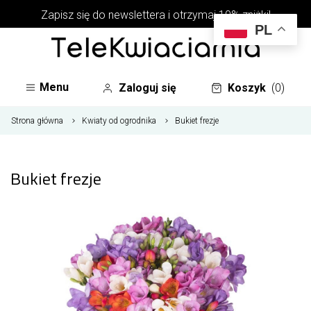
Zapisz się do newslettera i otrzymaj 10% zniżki!
PL
Menu
Zaloguj się
Koszyk
(0)
Strona główna
Kwiaty od ogrodnika
Bukiet frezje
Bukiet frezje