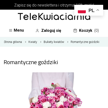
Zapisz się do newslettera i otrzymaj 10% zniżki!
PL
Menu
Zaloguj się
Koszyk
(0)
Strona główna
Kwiaty
Bukiety kwiatów
Romantyczne goździki
Romantyczne goździki